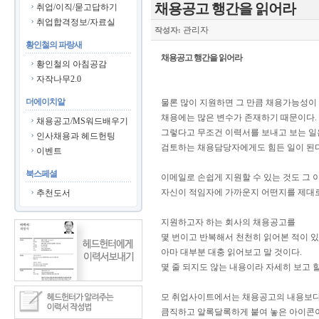
채용공고 행간을 읽어라
취업/이직/묻고답하기
취업합격정보/자료실
관리자
작성자:
황인철의 파랑새
채용공고 행간을 읽어라
황인철의 아침공감
자작나무2.0
더에이치알
물론 많이 지원하면 그 만큼 채용가능성이
채용에는 많은 변수가 존재하기 때문이다.
채용공고/MS워드배우기
그렇다고 무조건 이력서를 보내고 보는 일
인사채용과 헤드헌팅
검토하는 채용담당자에게도 힘든 일이 된다
이벤트
북스페셜
이메일로 손쉽게 지원할 수 있는 것도 그
자신이 적임자에 가까운지 어떤지를 제대로
추천도서
지원하고자 하는 회사의 채용공고를
몇 번이고 반복해서 천천히 읽어본 적이 있
아마 대부분 대충 읽어보고 말 것이다.
몇 줄 되지도 않는 내용이라 자세히 보고 할
모 취업사이트에서는 채용공고의 내용보
큼직하고 알록달록하게 붙여 놓은 아이콘이