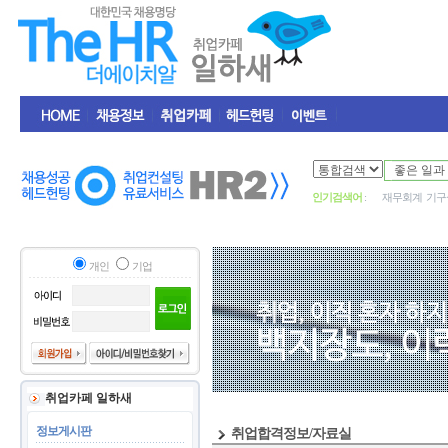
인기검색어
:
재무회계
기구
개인
기업
취업카페 일하새
정보게시판
취업합격정보/자료실